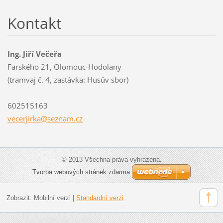
Kontakt
Ing. Jiří Večeřa
Farského 21, Olomouc-Hodolany
(tramvaj č. 4, zastávka: Husův sbor)
602515163
vecerjir
ka@sezna
m.cz
© 2013 Všechna práva vyhrazena.
Tvorba webových stránek zdarma
Zobrazit:
Mobilní verzi
|
Standardní verzi